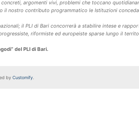
emi concreti, argomenti vivi, problemi che toccano quotidian
rso il nostro contributo programmatico le Istituzioni conced
zionali; il PLI di Bari concorrerà a stabilire intese e rapport
progressiste, riformiste ed europeiste sparse lungo il territo
odi” del PLI di Bari.
red by
Customify
.