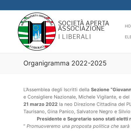
Vai
al
contenuto
SOCIETÀ APERTA
HO
ASSOCIAZIONE
I LIBERALI
EL
Organigramma 2022-2025
L’Assemblea degli Iscritti della
Sezione “Giovanni
e Consigliere Nazionale, Michele Vigilante, e del
21 marzo 2022
la neo Direzione Cittadina del P
Taurisano, Gina Panico, Salvatore Negro e Silvio
Presidente e Segretario sono stati elett
”
Promuoveremo una proposta politica che sarà es