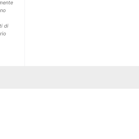
amente
ano
i di
rio